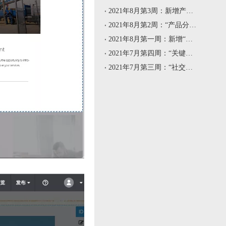
2021年8月第3周：新增产品列表风格11、12｜“页面重定向”功能支持重定向到具体的产品/文章/分类页面
2021年8月第2周：“产品分类”组件增加新风格｜“评价列表”增加新风格｜“翻译进程”增加“翻译类型”字段
2021年8月第一周：新增“文章目录”组件 ｜ “注册”组件新增多个字段 ｜ 添加文章增加“视频库”
2021年7月第四周：“关键词管理”增加导出功能｜“产品详情”组件新增展示风格｜优化网站编辑后台交互｜优化“产品导出”功能
2021年7月第三周：“社交关注”组件支持关注Blogger平台｜“文章列表”组件风格16增加“图片大小”设置功能｜增加“爱尔兰语”小语种建站