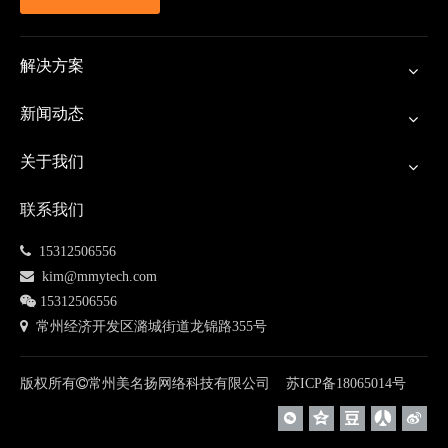
解决方案
新闻动态
3、下载列表组件新增一种风格。
关于我们
【应用场景】用户希望在网站上为访客提供下载资料时，可
以选择这款新增的下载列表风格。
联系我们
【操作方式】点击添加组件-》下载组件-》下载列表组件。
 15312506556

kim@mmytech.com

15312506556
 常州经济开发区潞城街道龙锦路355号
版权所有

常州美名扬网络科技有限公司
苏ICP备
18065014
号