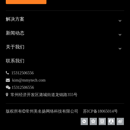
创意。
d.Negative Match Type
解决方案
否定匹配，是关键词匹配的一种模式，用来避免与商户推广
意图不符的搜索词触发创意。
新闻动态
20、Pay Per Click/PPC
关于我们
付费搜索，指按照点击计价的搜索推广形式。
联系我们
21、Daily Budget
 15312506556
每日预算，指为搜索推广设定的每日愿意支付的最高费用。

kim@mmytech.com
在推广平台监测到当天消费超过设定的每日预算额后，推广

15312506556
内容会自动下线。
 常州经济开发区潞城街道龙锦路355号
22、Max CPC
版权所有

常州美名扬网络科技有限公司
苏ICP备
18065014
号
出价，指商户愿意为一次点击所支付的最高费用。常用搜索
引擎计费机制保证实际点击价格不高于甚至低于商户的出
价。出价将和关键词的质量度一起影响关键词的排名位置。