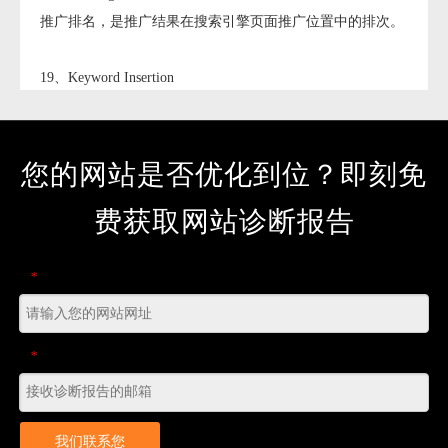
推广排名，是推广结果在搜索引擎页面推广位置中的排次。
19、Keyword Insertion
关键词嵌入，是在创意中通过使用通配符嵌入关键词。被嵌
入创意中的关键词将在推广页面中显示，提高客户对创意的
关注度和点击率。包含通配符的创意在展现时，将以触发创
您的网站是否优化到位？即刻免
意展现的关键词替代通配符。
a.Broad Match Type广泛匹配，是关键词匹配的一种模式。使
费获取网站诊断报告
用广泛匹配，当网民搜索词与您的关键词高度相关时，即使
商户并未提交这些词，其推广结果也可能获得展现机会。在
广泛匹配方式下，可能触发推广结果的包括：同义相近词、
*
相关词、变体形式、完全包含关键词的短语。
b.Exact Match Type精确匹配，是关键词匹配的一种模式。仅
当网民的搜索词与商户提交的关键词完全一致时，推广内容
*
才有展现机会。
c.Phrase Match Type短语匹配，是关键词匹配的一种模式。
在短语匹配的模式下，只有在网民搜索词与关键词字面一
我们联系您
致，或者搜索词完全包含关键词并顺序一致时才展现对应的